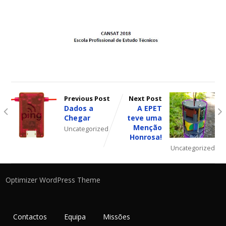
Previous Post
Next Post
Dados a
A EPET
Chegar
teve uma
Menção
Uncategorized
Honrosa!
Uncategorized
Optimizer WordPress Theme
Contactos
Equipa
Missões